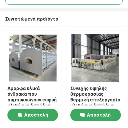
Συνιστώμενα προϊόντα
Άμορφα υλικά
Συνεχής υψηλής
Σπίτι
άνθρακα που
θερμοκρασίας
συμπυκνώνουν ευφυή
θερμική επεξεργασία
κλιβάνων δαπέδων
κλιβάνων δαπέδων
Προϊόντα
τζακιού κυλίνδρων
τζακιού κυλίνδρων
Αποστολή
Αποστολή
ατμόσφαιρας αέρα
για Debinding και τη
αυτόματο πλήρως
συμπύκνωση της
Περίπου εμείς
ερώτησης
ερώτησης