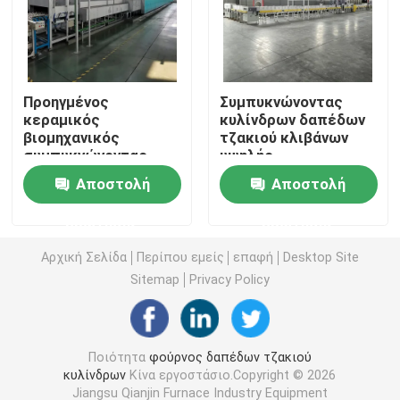
φούρνος ζωνών πλέγματος
Προηγμένος
Συμπυκνώνοντας
Φούρνος τύπων παραθύρων
κεραμικός
κυλίνδρων δαπέδων
βιομηχανικός
τζακιού κλιβάνων
συμπυκνώνοντας
υψηλής
φούρνος σωλήνων
φούρνος θερμικής
θερμοκρασίας υλικό
Αποστολή
Αποστολή
επεξεργασίας
καθόδων και ανόδων
υλικών υψηλής
θερμικής
κλίβανος σαϊτών
ερώτησης
ερώτησης
θερμοκρασίας
επεξεργασίας
συνεχές
Αρχική Σελίδα
Περίπου εμείς
επαφή
Desktop Site
κλίβανος σηράγγων
Sitemap
Privacy Policy
φούρνος κιβωτίων ατμόσφαιρας
Ποιότητα
φούρνος δαπέδων τζακιού
κυλίνδρων
Κίνα εργοστάσιο.Copyright © 2026
Ανοπτώντας φούρνος
Jiangsu Qianjin Furnace Industry Equipment