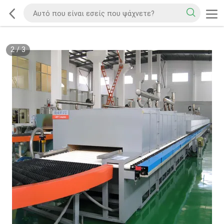
2
/
3