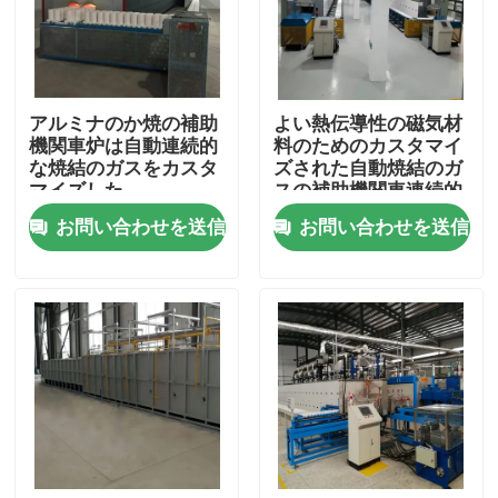
工場旅行
アルミナのか焼の補助
よい熱伝導性の磁気材
品質管理
機関車炉は自動連続的
料のためのカスタマイ
な焼結のガスをカスタ
ズされた自動焼結のガ
マイズした
スの補助機関車連続的
ニュース
なKil
お問い合わせを送信
お問い合わせを送信
場合
引用を要求しなさい
ローラー炉炉
プッシャー炉