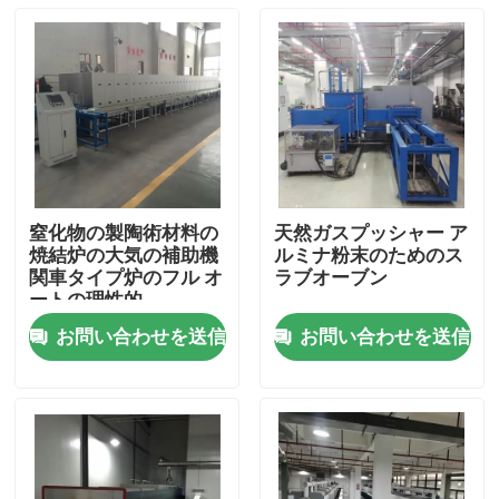
窒化物の製陶術材料の
天然ガスプッシャー ア
焼結炉の大気の補助機
ルミナ粉末のためのス
関車タイプ炉のフル オ
ラブオーブン
ートの理性的
お問い合わせを送信
お問い合わせを送信
家
プロダクト
私達について