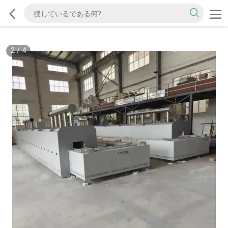
2
/
4