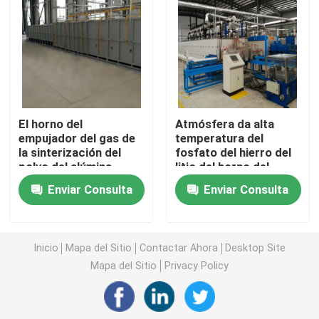
conductividad termal
horno de la correa de la malla
Horno encajonado
El horno del
Atmósfera da alta
horno de tubo
empujador del gas de
temperatura del
la sinterización del
fosfato del hierro del
polvo del alúmina
litio del horno del
horno de la lanzadera
modificó de alta
empujador industrial
Enviar Consulta
Enviar Consulta
temperatura para
requisitos
horno de túnel
particulares
Inicio
Mapa del Sitio
Contactar Ahora
Desktop Site
horno de caja de la atmósfera
Mapa del Sitio
Privacy Policy
Horno de recocido