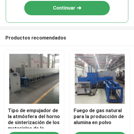
Continuar
Productos recomendados
Hogar
Tipo de empujador de
Fuego de gas natural
Productos
la atmósfera del horno
para la producción de
de sinterización de los
alumina en polvo
materiales de la
Sobre nosotros