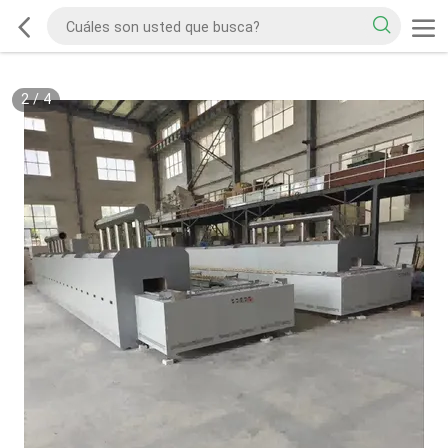
2
/
4