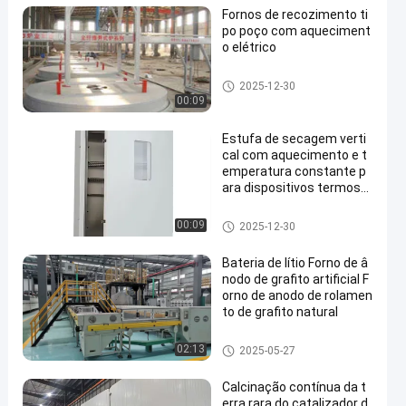
Fornos de recozimento ti
po poço com aqueciment
o elétrico
Forno de tratamento térmico
2025-12-30
00:09
Estufa de secagem verti
cal com aquecimento e t
emperatura constante p
ara dispositivos termost
áticos de laboratório
Fornos de secagem
00:09
2025-12-30
Bateria de lítio Forno de â
nodo de grafito artificial F
orno de anodo de rolamen
to de grafito natural
fornalha de lareira do rolo
02:13
2025-05-27
Calcinação contínua da t
erra rara do catalizador d