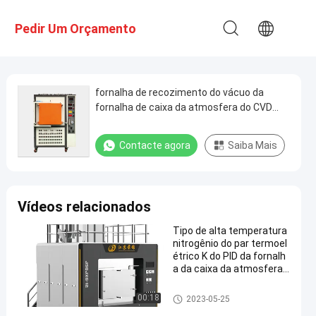
Pedir Um Orçamento
fornalha de recozimento do vácuo da
fornalha de caixa da atmosfera do CVD
1700C com sistema de refrigeração da
água
Contacte agora
Saiba Mais
Vídeos relacionados
Tipo de alta temperatura
nitrogênio do par termoel
étrico K do PID da fornalh
a da caixa da atmosfera
do fosfato do ferro do líti
o
fornalha de caixa da atmosfer
00:18
2023-05-25
a