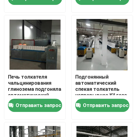
автоматическое
Путешествие фабрики
Проверка качества
Новости
Случаи
Печь толкателя
Подгонянный
чальцинирования
автоматический
глинозема подгоняла
спекая толкатель
Спросите цитату
автоматический
непрерывное Kil газа
непрерывный газ
для магнитного
Отправить запрос
Отправить запрос
спекать
материала с хорошей
термальной
печь шестка ролика
проводимостью
Толкатель печи