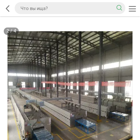
2
/
4