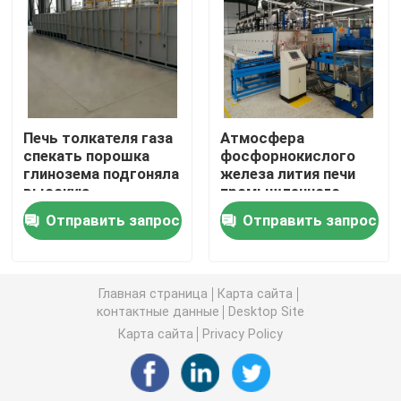
печь пояса сетки
Тип печь коробки
Печь толкателя газа
Атмосфера
спекать порошка
фосфорнокислого
печь трубки
глинозема подгоняла
железа лития печи
высокую
промышленного
температуру
толкателя
печь челнока
Отправить запрос
Отправить запрос
высокотемпературная
печь тоннеля
Главная страница
Карта сайта
контактные данные
Desktop Site
печь коробки атмосферы
Карта сайта
Privacy Policy
Печь отжига