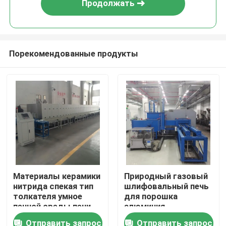
Продолжать
Порекомендованные продукты
Дом
Материалы керамики
Природный газовый
нитрида спекая тип
шлифовальный печь
Продукты
толкателя умное
для порошка
печной среды печи
алюминия
полностью
Отправить запрос
Отправить запрос
О нас