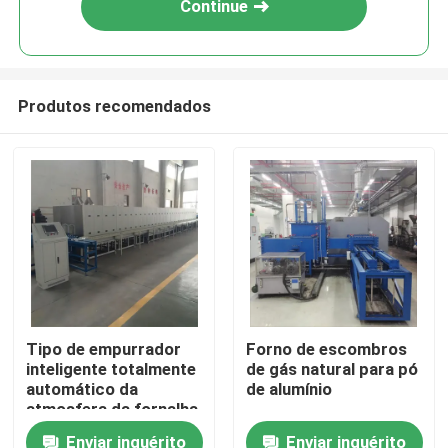
Continue
Produtos recomendados
Casa
Tipo de empurrador
Forno de escombros
inteligente totalmente
de gás natural para pó
Produtos
automático da
de alumínio
atmosfera da fornalha
de aglomeração dos
Enviar inquérito
Enviar inquérito
Sobre nós