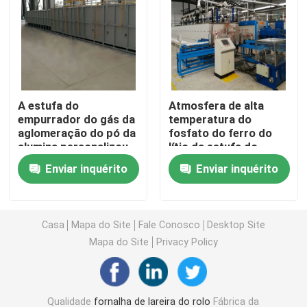
fornalha da correia da malha
Fornalha em forma de caixa
A estufa do
Atmosfera de alta
empurrador do gás da
temperatura do
fornalha de tubo
aglomeração do pó da
fosfato do ferro do
alumina personalizou
lítio da estufa do
de alta temperatura
empurrador industrial
estufa da canela
Enviar inquérito
Enviar inquérito
estufa de túnel
Casa
Mapa do Site
Fale Conosco
Desktop Site
Mapa do Site
Privacy Policy
fornalha de caixa da atmosfera
Fornalha de recozimento
Qualidade
fornalha de lareira do rolo
Fábrica da