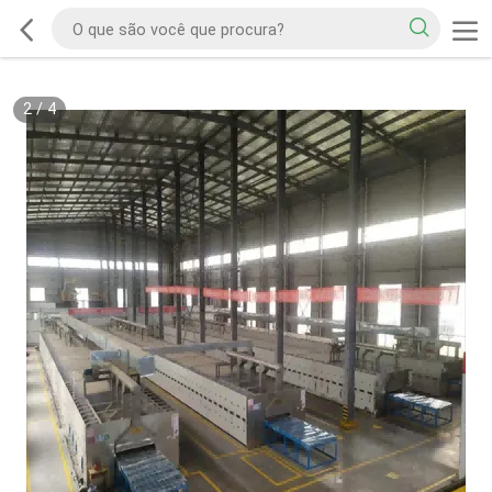
2
/
4