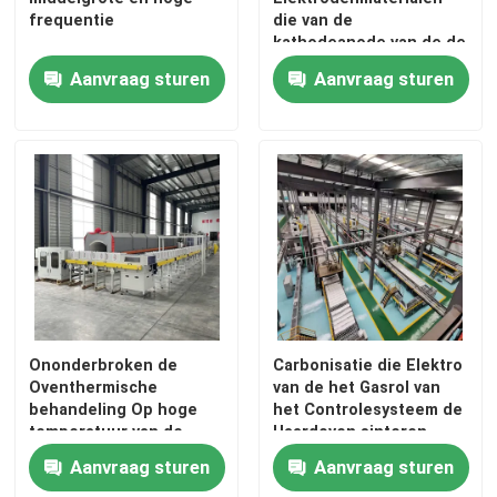
frequentie
die van de
kathodeanode van de de
de oven van de netwerkriem
Opdringersoven van de
Aanvraag sturen
Aanvraag sturen
Ovenatmosfeer
Automatische het
Doostype Oven
Lithiumbatterij sinteren
volledig
buisoven
pendeloven
tunneloven
Ononderbroken de
Carbonisatie die Elektro
Oventhermische
van de het Gasrol van
de oven van de atmosfeerdoos
behandeling Op hoge
het Controlesysteem de
temperatuur van de
Haardoven sinteren
Rolhaard voor Debinding
Aanvraag sturen
Aanvraag sturen
en het Sinteren van
Onthardingsoven