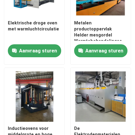
Fabrieksreis
Elektrische droge oven
Metalen
met warmluchtcirculatie
productoppervlak
Helder mesgordel
Kwaliteitscontrole
Warmtebehandelingsoven
Continu beltoven
Aanvraag sturen
Aanvraag sturen
Nieuws
Gevallen
Verzoek om een Citaat
de oven van de rolhaard
Inductieovens voor
De
Duwoven
middelgrote en hoge
Elektrodenmaterialen