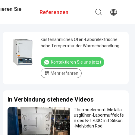
ieren Sie
Referenzen
kastenähnliches Ofen-Laborelektrische
hohe Temperatur der Wärmebehandlungs-
1200C mit Widerstand-Draht
Kontaktieren Sie uns jetzt
Mehr erfahren
In Verbindung stehende Videos
Thermoelement-Metalla
usglühen-Labormuffelofe
n des B-1700C mit Silikon
-Molybdän Rod