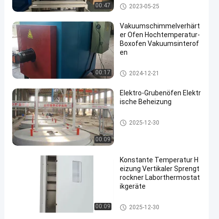
Kastenähnlicher Ofen
00:47
2023-05-25
Vakuumschimmelverhärt
er Ofen Hochtemperatur-
Boxofen Vakuumsinterof
en
Kastenähnlicher Ofen
00:17
2024-12-21
Elektro-Grubenöfen Elektr
ische Beheizung
Wärmebehandlungsöfen
2025-12-30
00:09
Konstante Temperatur H
eizung Vertikaler Sprengt
rockner Laborthermostat
ikgeräte
Trocknungsöfen
00:09
2025-12-30