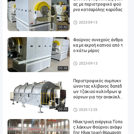
ας με περιστροφικό φού
ρνο κατσαρόλης καρύδας
Περιστροφικός Κλίβανος
2023-09-13
00:43
Φούρνος συνεχούς άνθρα
κα με εκροή καπνού από τ
ο κάτω μέρος
Περιστροφικός Κλίβανος
2023-09-13
00:48
Περιστροφικός συμπυκν
ώνοντας κλίβανος δαπέδ
ων τζακιού κυλίνδρων φ
ούρνων για την ανακύκλ
ωση των υλικών μπαταρι
ών λίθιου
Περιστροφικός Κλίβανος
00:45
2025-12-25
Ηλεκτρική ενέργεια Τύπο
ς λάκκων Φούρνοι ανάψυ
ξης Ηλεκτρική θέρμανση