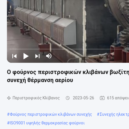
Ο φούρνος περιστροφικών κλιβάνων βωξίτη
συνεχή θέρμανση αερίου
Περιστροφικός Κλίβανος
2023-05-26
615 απόψει
#
Φούρνος περιστροφικών κλιβάνων συνεχής
#
Συνεχής ηλεκτ
#
ISO9001 υψηλής θερμοκρασίας φούρνοι