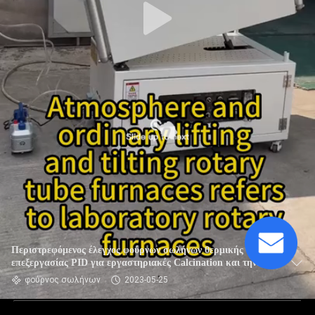
Περιστρεφόμενος έλεγχος φούρνων σωλήνων θερμικής
επεξεργασίας PID για εργαστηριακές Calcination και την
ξήρανση
φούρνος σωλήνων
2023-05-25