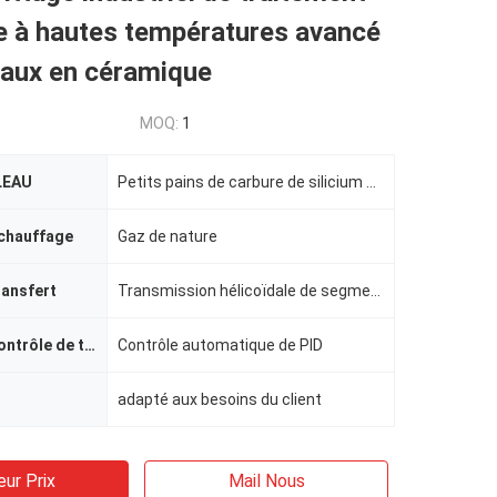
e à hautes températures avancé
iaux en céramique
MOQ:
1
LEAU
Petits pains de carbure de silicium et rouleaux d'aluminium élevés
 chauffage
Gaz de nature
ransfert
Transmission hélicoïdale de segment de vitesse
Méthode de contrôle de température
Contrôle automatique de PID
adapté aux besoins du client
eur Prix
Mail Nous