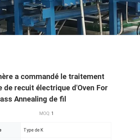
hère a commandé le traitement
 de recuit électrique d'Oven For
lass Annealing de fil
MOQ:
1
e
Type de K