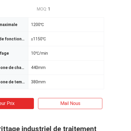
MOQ:
1
maximale
1200℃
Température de fonctionnement
≤1150℃
ffage
10℃/min
Longueur de zone de chauffage
440mm
Longueur de zone de température constante
380mm
eur Prix
Mail Nous
rittage industriel de traitement