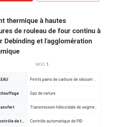
nt thermique à hautes
res de rouleau de four continu à
r Debinding et l'agglomération
amique
MOQ:
1
LEAU
Petits pains de carbure de silicium et rouleaux d'aluminium élevés
 chauffage
Gaz de nature
ransfert
Transmission hélicoïdale de segment de vitesse
Méthode de contrôle de température
Contrôle automatique de PID