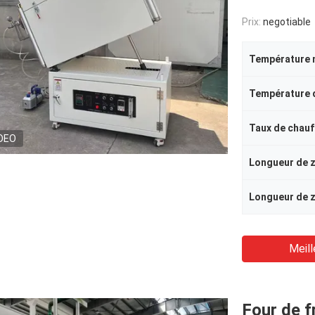
Prix:
negotiable
Température 
Taux de chau
DEO
Meill
Four de f