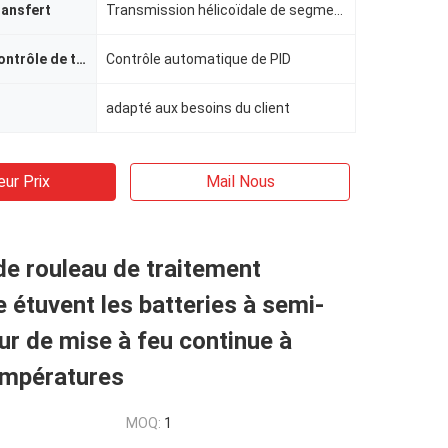
ransfert
Transmission hélicoïdale de segment de vitesse
Méthode de contrôle de température
Contrôle automatique de PID
adapté aux besoins du client
eur Prix
Mail Nous
de rouleau de traitement
 étuvent les batteries à semi-
r de mise à feu continue à
empératures
MOQ:
1