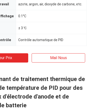
ravail
azote, argon, air, dioxyde de carbone, etc.
affichage
0.1°C
± 3 ℃
ontrôle
Contrôle automatique de PID
eur Prix
Mail Nous
nant de traitement thermique de
de température de PID pour des
 d'électrode d'anode et de
e batterie