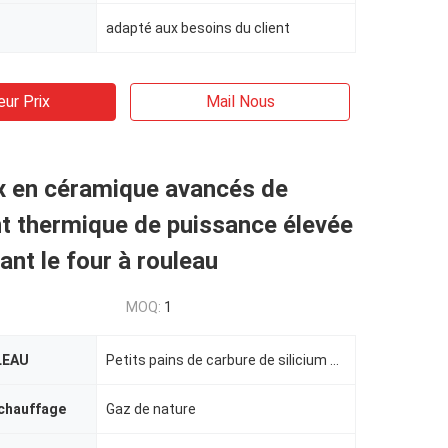
adapté aux besoins du client
eur Prix
Mail Nous
x en céramique avancés de
t thermique de puissance élevée
nt le four à rouleau
MOQ:
1
LEAU
Petits pains de carbure de silicium et rouleaux d'aluminium élevés
 chauffage
Gaz de nature