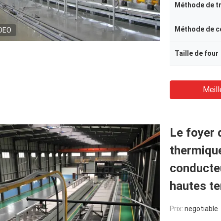
Méthode de t
DEO
Taille de four
Meill
Le foyer 
thermique
conducteu
hautes t
Prix:
negotiable