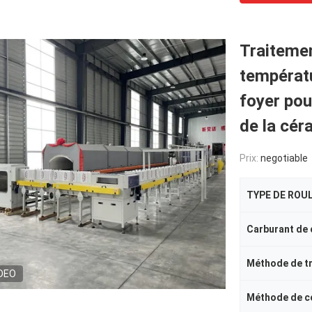
Traiteme
températu
foyer pou
de la cér
Prix:
negotiable
TYPE DE ROU
Carburant de
Méthode de t
DEO