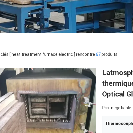
clés [ heat treatment furnace electric ] rencontre
67
produits.
L'atmosp
thermique
Optical G
Prix:
negotiable
Thermocoupl