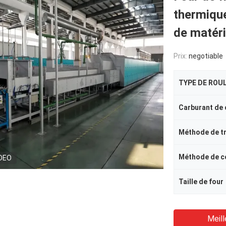
thermiqu
de matér
Prix:
negotiable
TYPE DE ROU
Carburant de
Méthode de t
DEO
Taille de four
Meill