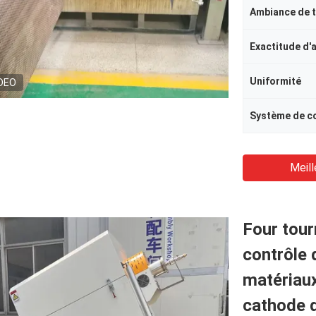
Ambiance de t
Exactitude d'
Uniformité
DEO
Système de c
Meill
Four tour
contrôle 
matériaux
cathode d