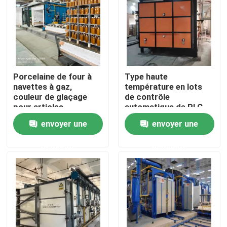
Visite d'usine
Contrôle de qualité
Porcelaine de four à
Type haute
navettes à gaz,
température en lots
Nouvelles
couleur de glaçage
de contrôle
pour articles
automatique de PLC
sanitaires
de four à navette de
envoyer une
envoyer une
Cas
mise à feu
demande
demande
Demandez une citation
four à sole de rouleau
Four poussoir