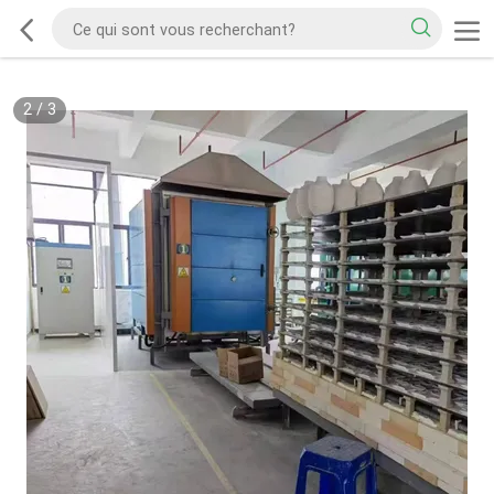
2
/
3