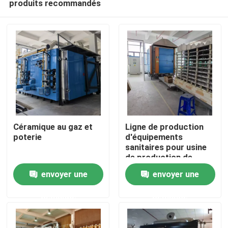
produits recommandés
Céramique au gaz et
Ligne de production
poterie
d'équipements
sanitaires pour usine
de production de
Maison
céramique Tunnel
envoyer une
envoyer une
d'usine de production
d'équipements
Produits
demande
demande
sanitaires pour
toilettes
Au sujet de nous