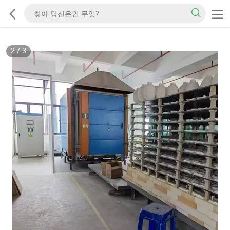
2
/
3