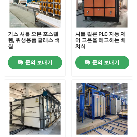
공장 여행
가스 셔틀 오븐 포스텔
셔틀 킬른 PLC 자동 제
품질 관리
렌, 위생용품 글래스 색
어 고온을 해고하는 배
칠
치식
소식
문의 보내기
문의 보내기
경우
인용문을 요구하세요
롤러 단조로
푸셔 전기로