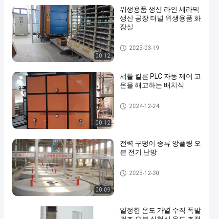
위생용품 생산 라인 세라믹
생산 공장 터널 위생용품 화
장실
셔틀 킬른
2025-03-19
00:12
셔틀 킬른 PLC 자동 제어 고
온을 해고하는 배치식
셔틀 킬른
2024-12-24
00:12
전력 구덩이 종류 앙플링 오
븐 전기 난방
열처리 용광로
2025-12-30
00:09
일정한 온도 가열 수직 폭발