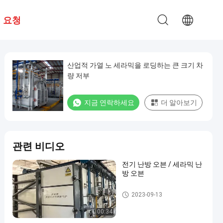
 요청
산업적 가열 노 세라믹을 로딩하는 큰 크기 차
량 저부
지금 연락하세요
더 알아보기
관련 비디오
전기 난방 오븐 / 세라믹 난
방 오븐
셔틀 킬른
2023-09-13
00:34