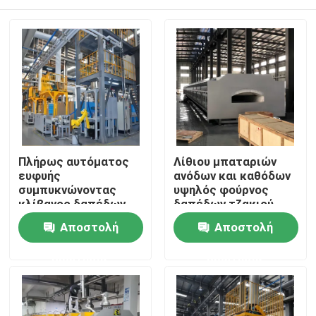
Πλήρως αυτόματος
Λίθιου μπαταριών
ευφυής
ανόδων και καθόδων
συμπυκνώνοντας
υψηλός φούρνος
κλίβανος δαπέδων
δαπέδων τζακιού
τζακιού κυλίνδρων
κυλίνδρων
Σπίτι
Αποστολή
Αποστολή
φούρνων για τα υλικά
ατμόσφαιρας
μπαταριών λίθιου
νικελίου τριαδικός
ερώτησης
ερώτησης
υλικός
Προϊόντα
Περίπου εμείς