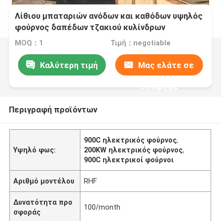
Λίθιου μπαταριών ανόδων και καθόδων υψηλός
φούρνος δαπέδων τζακιού κυλίνδρων
ατμόσφαιρας νικελίου τριαδικός υλικός
MOQ：1
Τιμή：negotiable
Καλύτερη τιμή
Μας ελάτε σε
επαφή με
Περιγραφή προϊόντων
900C ηλεκτρικός φούρνος
,
Υψηλό φως:
200KW ηλεκτρικός φούρνος
,
900C ηλεκτρικοί φούρνοι
Αριθμό μοντέλου
RHF
Δυνατότητα προ
100/month
σφοράς