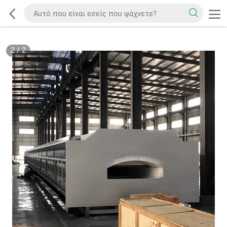
2
/
2