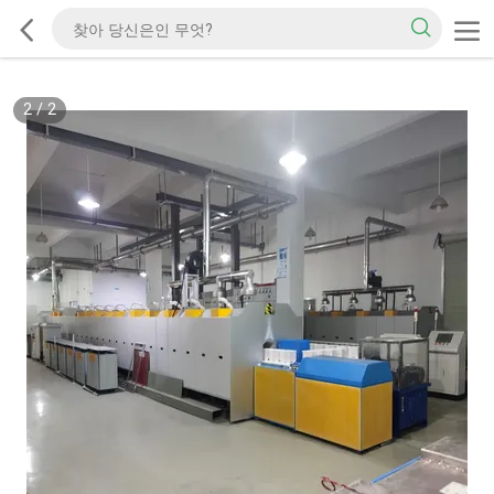
2
/
2