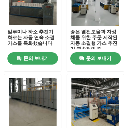
공장 여행
알루미나 하소 추진기
좋은 열전도율과 자성
품질 관리
화로는 자동 연속 소결
체를 위한 주문 제작된
가스를 특화했습니다
자동 소결형 가스 추진
기 연속적인 킬
소식
문의 보내기
문의 보내기
경우
인용문을 요구하세요
롤러 단조로
푸셔 전기로