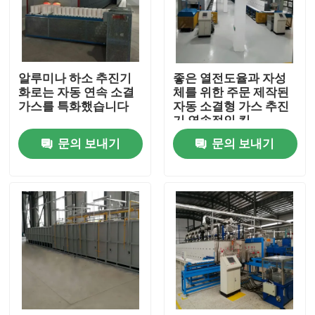
공장 여행
알루미나 하소 추진기
좋은 열전도율과 자성
품질 관리
화로는 자동 연속 소결
체를 위한 주문 제작된
가스를 특화했습니다
자동 소결형 가스 추진
기 연속적인 킬
소식
문의 보내기
문의 보내기
경우
인용문을 요구하세요
롤러 단조로
푸셔 전기로