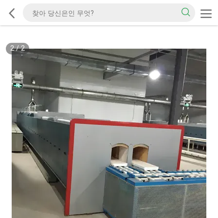
2
/
2