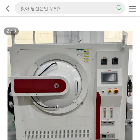
2
/
3