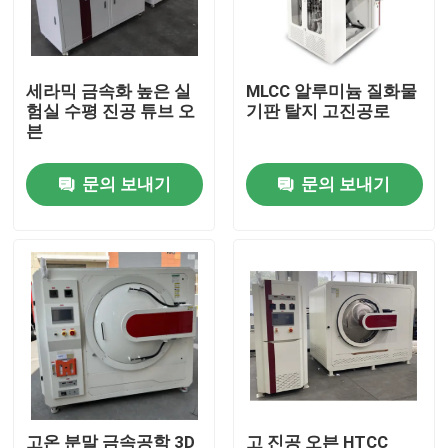
공장 여행
세라믹 금속화 높은 실
MLCC 알루미늄 질화물
험실 수평 진공 튜브 오
기판 탈지 고진공로
품질 관리
븐
문의 보내기
문의 보내기
소식
경우
인용문을 요구하세요
롤러 단조로
푸셔 전기로
고온 분말 금속공학 3D
고 진공 오븐 HTCC