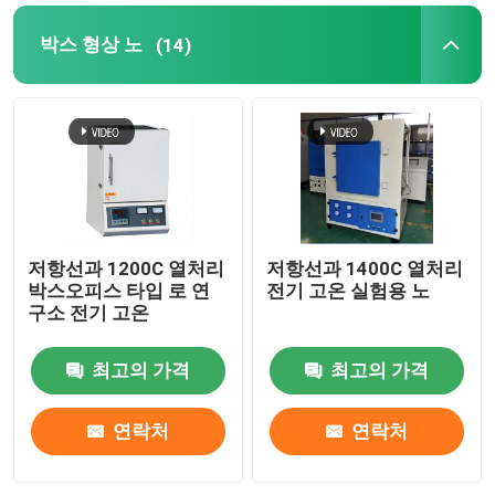
박스 형상 노
(14)
요업로
소결로
음극과 음극 재료 노
질소 가스 발생기
저항선과 1200C 열처리
저항선과 1400C 열처리
박스오피스 타입 로 연
전기 고온 실험용 노
구소 전기 고온
건조 오븐
최고의 가격
최고의 가격
열처리 용광로
연락처
연락처