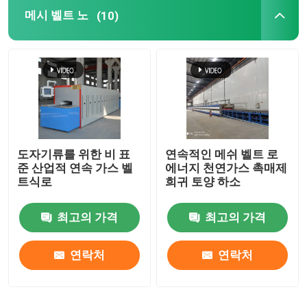
메시 벨트 노
(10)
용광로를 들어 올리십시오
손수레 노
로타리 킬른로
도자기류를 위한 비 표
연속적인 메쉬 벨트 로
수소 환원로
준 산업적 연속 가스 벨
에너지 천연가스 촉매제
트식로
희귀 토양 하소
진공로
최고의 가격
최고의 가격
롤러허스 킬른
연락처
연락처
소성가마