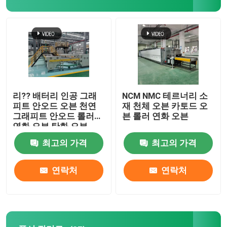
공장 여행
품질 관리
소식
리?? 배터리 인공 그래
NCM NMC 테르너리 소
피트 안오드 오븐 천연
재 천체 오븐 카토드 오
그래피트 안오드 롤러
븐 롤러 연화 오븐
경우
연화 오븐 탄화 오븐
최고의 가격
최고의 가격
인용문을 요구하세요
연락처
연락처
롤러 단조로
푸셔 전기로