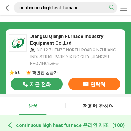
Jiangsu Qianjin Furnace Industry
Equipment Co.,Ltd
NO.12 ZHENZE NORTH ROAD,XINZHUANG
INDUSTRIAL PARK,YIXING CITY ,JIANGSU
PROVINCE,중국
5.0
확인된 공급자
지금 전화
연락처
상품
저희에 관하여
continuous high heat furnace 온라인 제조
(100)