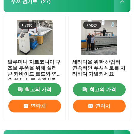
푸셔 전기로
(27)
메시 벨트 노
박스 형상 노
튜브 로
알루미나 지르코니아 구
세라믹을 위한 산업적
조물 부품을 위해 실리
연속적인 푸셔식로를 처
셔틀 킬른
콘 카바이드 로드와 연
리하여 가열되세요
속 푸셔 노를 소결시키
는 고온
최고의 가격
최고의 가격
터널 가마
연락처
연락처
환경 박스 로
소둔로