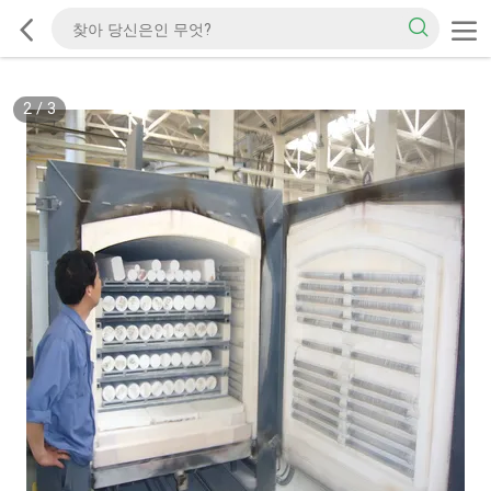
2
/
3