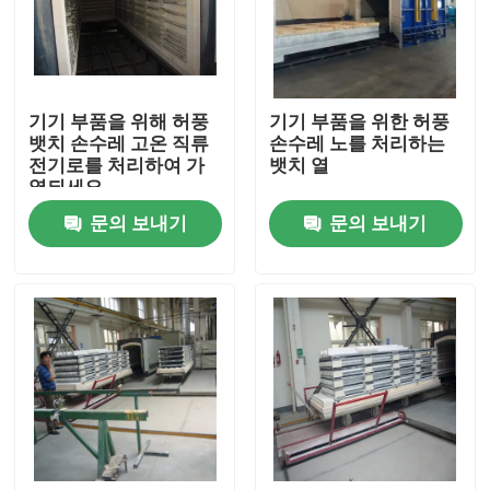
공장 여행
기기 부품을 위해 허풍
기기 부품을 위한 허풍
품질 관리
뱃치 손수레 고온 직류
손수레 노를 처리하는
전기로를 처리하여 가
뱃치 열
열되세요
소식
문의 보내기
문의 보내기
경우
인용문을 요구하세요
롤러 단조로
푸셔 전기로