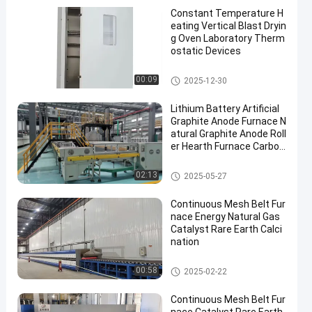
Constant Temperature H
eating Vertical Blast Dryin
g Oven Laboratory Therm
ostatic Devices
건조 오븐
00:09
2025-12-30
Lithium Battery Artificial
Graphite Anode Furnace N
atural Graphite Anode Roll
er Hearth Furnace Carbon
ization Furnace
롤러 단조로
02:13
2025-05-27
Continuous Mesh Belt Fur
nace Energy Natural Gas
Catalyst Rare Earth Calci
nation
메시 벨트 노
00:58
2025-02-22
Continuous Mesh Belt Fur