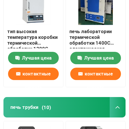
тип высокая
печь лаборатории
температура коробки
термической
термической
обработки 1400C
обработки 1200C
электрическая
лаборатории печи
высокотемпературная
Лучшая цена
Лучшая цена
электрическая с
с проводом
проводом
сопротивления
сопротивления
контактные
контактные
данные
данные
печь трубки
(10)