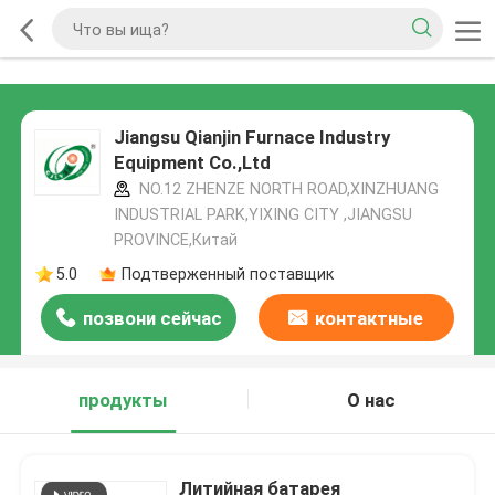
Jiangsu Qianjin Furnace Industry
Equipment Co.,Ltd
NO.12 ZHENZE NORTH ROAD,XINZHUANG
INDUSTRIAL PARK,YIXING CITY ,JIANGSU
PROVINCE,Китай
5.0
Подтверженный поставщик
позвони сейчас
контактные
данные
продукты
О нас
Литийная батарея