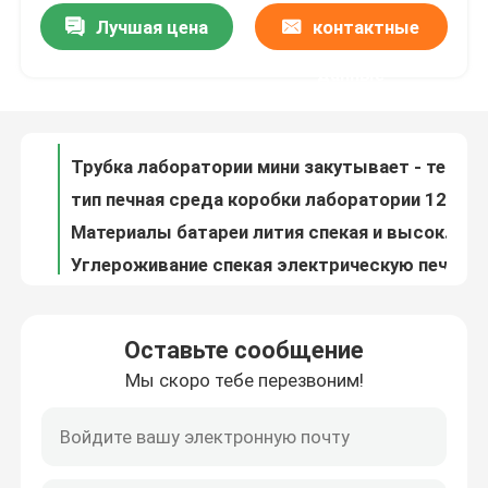
Лучшая цена
контактные
Термическая обработка 1 литра высокотемпературная электрическая закутывает - печь 1200C
Трубка лаборатории мини закутывает - термическую обработку трубки кварца печи 1200C PID
Путешествие фабрики
данные
тип печная среда коробки лаборатории 1200C в трубке кварца PID термической обработки высокотемпературной
Материалы батареи лития спекая и высокая температура печи ролика углероживания
Проверка качества
Углероживание спекая электрическую печь шестка ролика газа системы управления
Тип толкателя печь полностью автоматический спекать высокотемпературный
Новости
Zirconia глинозема печи подъема спекать части высокотемпературного структурные
Печь толкателя газа спекать порошка глинозема подгоняла высокую температуру
Случаи
Тип серии высокая температура режима автоматического управления PLC печи челнока включения
Печь тоннеля газа продолжительной работы двигателя для керамики и тугоплавких материалов
Спросите цитату
Оставьте сообщение
Мебель печи Saggar муллита кордиерита для материала анода и катода батареи лития
Мы скоро тебе перезвоним!
ISO9001 подгоняло печь 1700C керамического водопода спекая
печь шестка ролика
2 высокой температуры роторных печи трубки кварца зоны температуры горизонтальных
Печь подгонянная высокой температурой непрерывная роторная
Толкатель печи
Небольшая быстрая обжигая печь термической обработки электрическая для нагревать и охлаждать тонких образцов