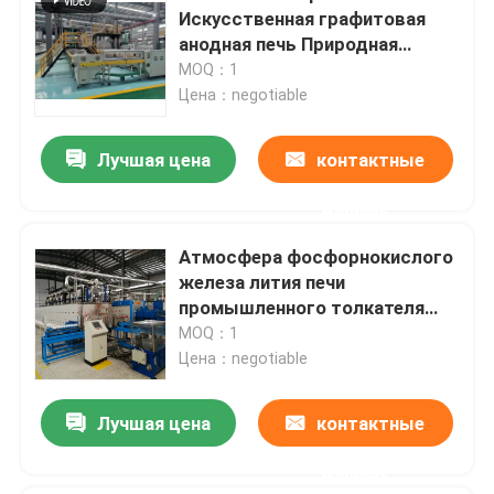
Искусственная графитовая
анодная печь Природная
графитовая анодная
MOQ：1
роликовая печь Карбонизация
Цена：negotiable
печь
Лучшая цена
контактные
данные
Атмосфера фосфорнокислого
железа лития печи
промышленного толкателя
высокотемпературная
MOQ：1
Цена：negotiable
Лучшая цена
контактные
данные