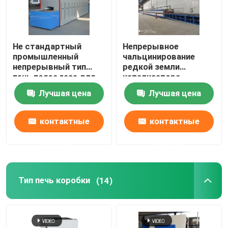
Не стандартный
Непрерывное
промышленный
чальцинирование
непрерывный тип
редкой земли
печь пояса газа для
катализатора
керамики
природного газа
Лучшая цена
Лучшая цена
энергии печи пояса
сетки
контактные
контактные
данные
данные
Тип печь коробки
(14)