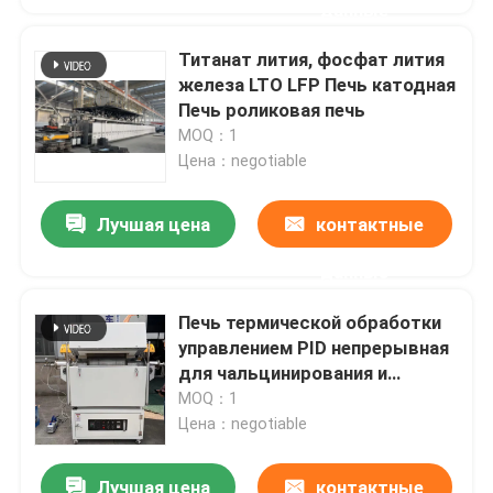
данные
Титанат лития, фосфат лития
железа LTO LFP Печь катодная
Печь роликовая печь
MOQ：1
Цена：negotiable
Лучшая цена
контактные
данные
Печь термической обработки
управлением PID непрерывная
для чальцинирования и
засыхания лаборатории
MOQ：1
Цена：negotiable
Лучшая цена
контактные