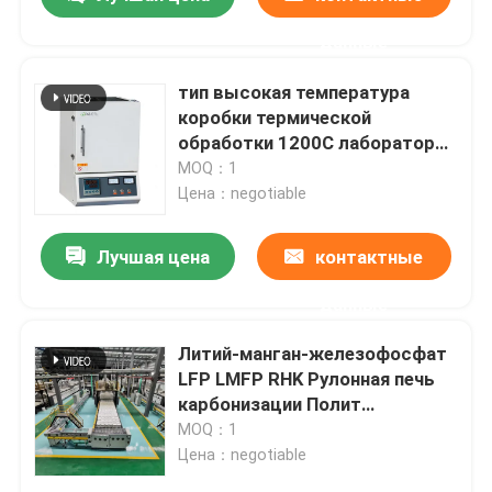
данные
тип высокая температура
коробки термической
обработки 1200C лаборатории
печи электрическая с
MOQ：1
проводом сопротивления
Цена：negotiable
Лучшая цена
контактные
данные
Дом
Литий-манган-железофосфат
LFP LMFP RHK Рулонная печь
карбонизации Полит
Продукты
Автоматическая линия
MOQ：1
производства
Цена：negotiable
О нас