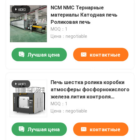
NCM NMC Тернарные
материалы Катодная печь
Роликовая печь
MOQ：1
Цена：negotiable
Лучшая цена
контактные
данные
Печь шестка ролика коробки
атмосферы фосфорнокислого
железа лития контроля
температуры PID умная
MOQ：1
Цена：negotiable
Лучшая цена
контактные