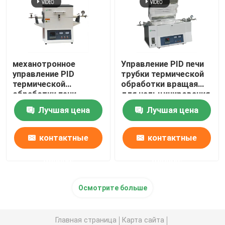
механотронное
Управление PID печи
управление PID
трубки термической
термической
обработки вращая
обработки печи
для чальцинирования
1500C
и засыхания
Лучшая цена
Лучшая цена
лаборатории
контактные
контактные
данные
данные
Осмотрите больше
Главная страница
Карта сайта